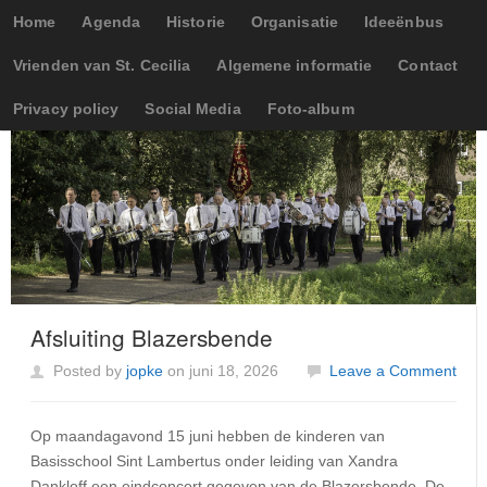
Home
Agenda
Historie
Organisatie
Ideeënbus
Vrienden van St. Cecilia
Algemene informatie
Contact
Privacy policy
Social Media
Foto-album
Afsluiting Blazersbende
Posted by
jopke
on juni 18, 2026
Leave a Comment
Op maandagavond 15 juni hebben de kinderen van
Basisschool Sint Lambertus onder leiding van Xandra
Dankloff een eindconcert gegeven van de Blazersbende. De