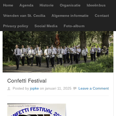
Home
Agenda
Historie
Organisatie
Ideeënbus
Vrienden van St. Cecilia
Algemene informatie
Contact
Privacy policy
Social Media
Foto-album
Confetti Festival
Posted by
jopke
on januari 11, 2025
Leave a Comment