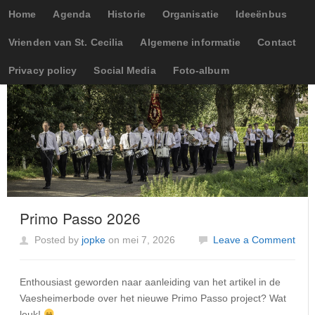
Home
Agenda
Historie
Organisatie
Ideeënbus
Vrienden van St. Cecilia
Algemene informatie
Contact
Privacy policy
Social Media
Foto-album
Primo Passo 2026
Posted by
jopke
on mei 7, 2026
Leave a Comment
Enthousiast geworden naar aanleiding van het artikel in de
Vaesheimerbode over het nieuwe Primo Passo project? Wat
leuk!